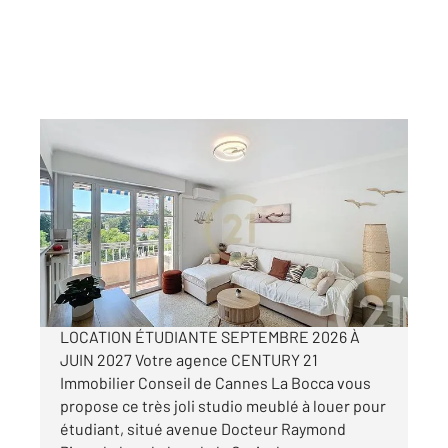
CANNES 06
2
30,76 m
, 1 pièce
Ref : 54327
Appartement Studio à louer
802 €
par mois charges comprises
LOCATION ÉTUDIANTE SEPTEMBRE 2026 À
JUIN 2027 Votre agence CENTURY 21
Immobilier Conseil de Cannes La Bocca vous
propose ce très joli studio meublé à louer pour
étudiant, situé avenue Docteur Raymond