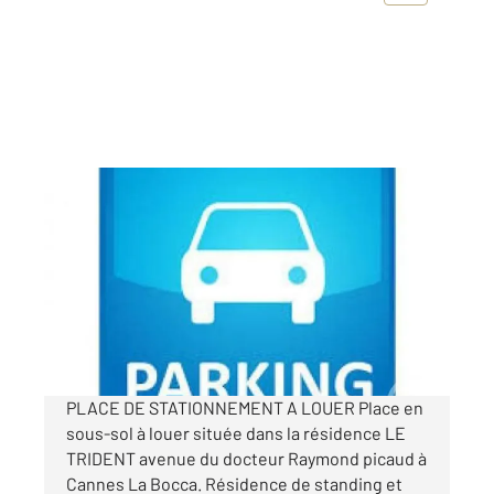
CANNES LA BOCCA 06
2
10 m
Ref : 54303
Parking à louer
80 €
par mois charges comprises
PLACE DE STATIONNEMENT A LOUER Place en
sous-sol à louer située dans la résidence LE
TRIDENT avenue du docteur Raymond picaud à
Cannes La Bocca. Résidence de standing et