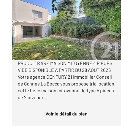
LE CANNET 06
2
99,10 m
, 5 pièces
Ref : 54344
Maison à louer
1 657,60 €
par mois charges comprises
PRODUIT RARE MAISON MITOYENNE 4 PIECES
VIDE DISPONIBLE A PARTIR DU 28 AOUT 2026
Votre agence CENTURY 21 Immobilier Conseil
de Cannes La Bocca vous propose à la location
cette belle maison mitoyenne de type 5 pièces
de 2 niveaux ...
Voir le détail du bien