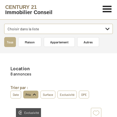
CENTURY 21
Immobilier Conseil
Choisir dans la liste
Tous
Maison
Appartement
Autres
Location
8 annonces
Trier par :
Date
Prix
Surface
Exclusivité
DPE
Exclusivité