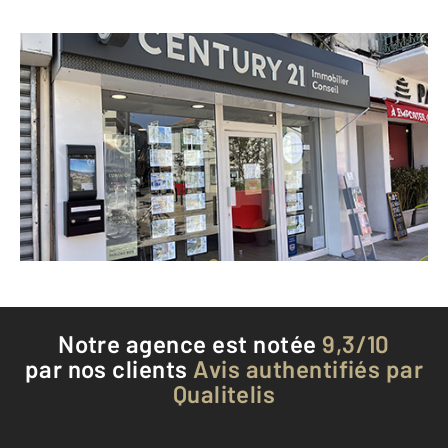
CENTURY 21 Immobilier Conseil
43 avenue Francis Tonner
CANNES LA BOCCA - 06150
Envoyer un message
Téléphoner à l'agence
Notre agence est notée
9,3/10
par nos clients
Avis authentifiés par
Qualitelis