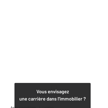
1
Vous envisagez
une carrière dans l'immobilier ?
Agence immobilière
Location