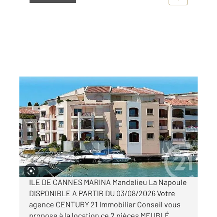
MANDELIEU LA NAPOULE 06
2
34,04 m
, 2 pièces
Ref : 54315
Appartement T2 à louer
1 109 €
par mois charges comprises
ILE DE CANNES MARINA Mandelieu La Napoule
DISPONIBLE A PARTIR DU 03/08/2026 Votre
agence CENTURY 21 Immobilier Conseil vous
propose à la location ce 2 pièces MEUBLÉ.