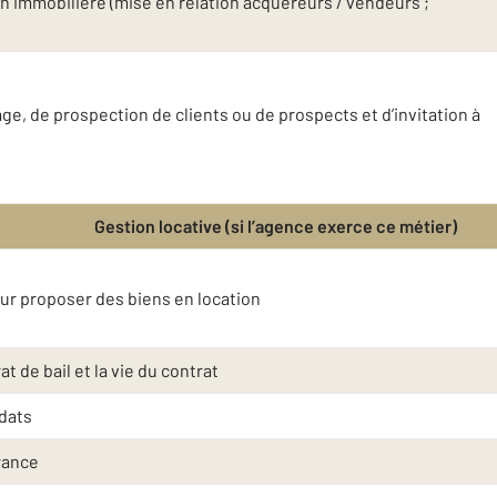
n immobilière (mise en relation acquéreurs / vendeurs ;
e, de prospection de clients ou de prospects et d’invitation à
Gestion locative (si l’agence exerce ce métier)
eur proposer des biens en location
t de bail et la vie du contrat
idats
rance