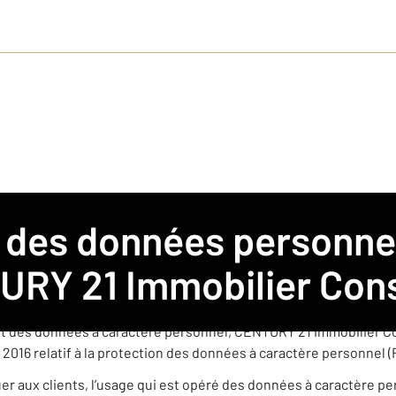
 pour l’agence CENTURY 21 Immobilier Conseil
 agence immobilière franchisée membre du réseau de franchise
RY 21 Immobilier Cons
èrement indépendante est amenée à collecter et traiter des donn
t des données à caractère personnel, CENTURY 21 Immobilier Con
 2016 relatif à la protection des données à caractère personnel 
quer aux clients, l’usage qui est opéré des données à caractère p