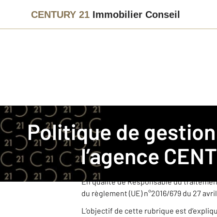
CENTURY 21
Immobilier Conseil
Immobilier
Politique de gestion des données personnelles
Politique de gestion des données personnelles pour
CENTURY 21 Immobilier Conseil est une
l’agence
CENTU
Cette agence, juridiquement et financi
dans le cadre de ses activités.
En qualité de Responsable du traitemen
du règlement (UE) n°2016/679 du 27 avril
L’objectif de cette rubrique est d’expli