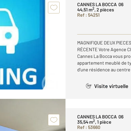
CANNES LA BOCCA 06
2
44,51 m
, 2 pièces
Ref : 54251
MAGNIFIQUE DEUX PIECE
RÉCENTE Votre Agence CE
Cannes La Bocca vous prop
appartement meublé de ty
d'une résidence au centre .
Visite virtuelle
360°
CANNES LA BOCCA 06
2
35,54 m
, 1 pièce
Ref : 53660