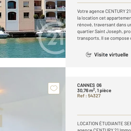
Votre agence CENTURY 21 
la location cet apparteme
rénové, traversant dans u
quartier Saint Joseph, p
transports. Il se compose d
Visite virtuelle
360°
CANNES 06
2
30,76 m
, 1 pièce
Ref : 54327
LOCATION ÉTUDIANTE SEP
agence CENTURY 21 Immobi