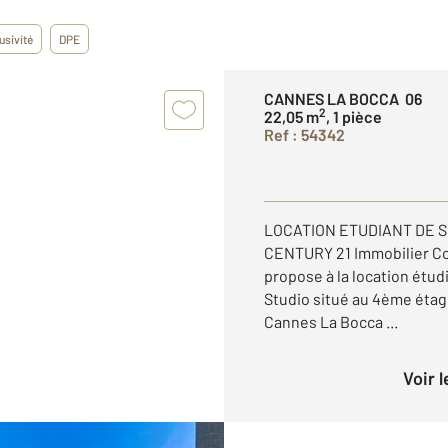
usivité
DPE
CANNES LA BOCCA 06
2
22,05 m
, 1 pièce
Ref : 54342
LOCATION ETUDIANT DE S
CENTURY 21 Immobilier Co
propose à la location étu
Studio situé au 4ème étag
Cannes La Bocca ...
Voir 