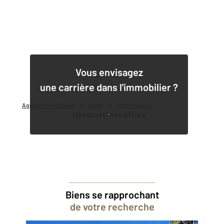
1
Vous envisagez
une carrière dans l'immobilier ?
Agence immobilière
Vente
Vente maison
Découvrir nos offres
Biens se rapprochant
de votre recherche