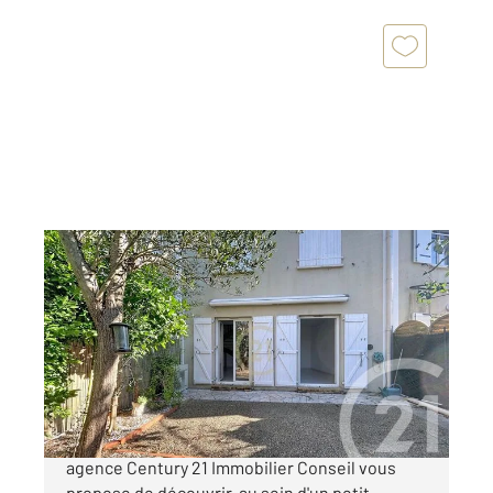
LE CANNET 06
2
89,01 m
, 4 pièces
Ref : 53956
Maison à vendre
425 000 €
LE CANNET LIMITE CANNES LA BOCCA : Votre
agence Century 21 Immobilier Conseil vous
propose de découvrir, au sein d'un petit