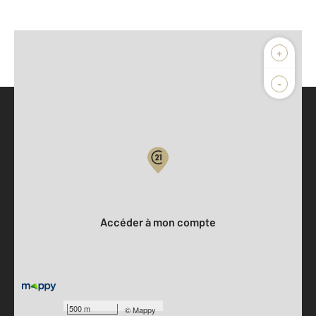
+
-
Parlons de vous, parlons biens
Votre compte :
Accéder à mon compte
500 m
©
Mappy