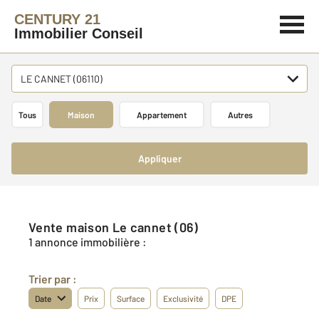
CENTURY 21
Immobilier Conseil
LE CANNET (06110)
Tous
Maison
Appartement
Autres
Appliquer
Vente maison Le cannet (06)
1 annonce immobilière :
Trier par :
Date
Prix
Surface
Exclusivité
DPE