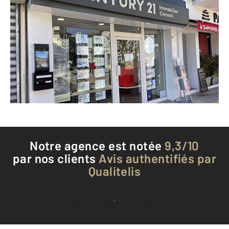
CENTURY 21 Immobilier Conseil
43 avenue Francis Tonner
CANNES LA BOCCA - 06150
Envoyer un message
Téléphoner à l'agence
Notre agence est notée
9,3/10
par nos clients
Avis authentifiés par
Qualitelis
Voir tous les avis clients