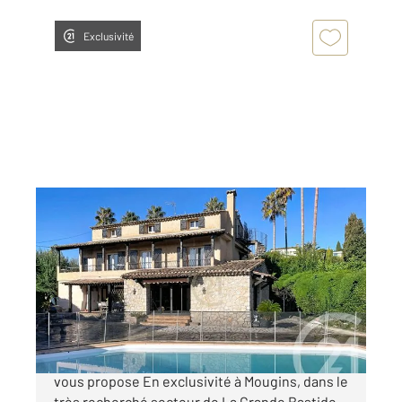
Exclusivité
MOUGINS 06
2
290 m
, 6 pièces
Ref : 53972
Maison à vendre
849 000 €
Votre Agence Century 21 Immobilier Conseil
vous propose En exclusivité à Mougins, dans le
très recherché secteur de La Grande Bastide,