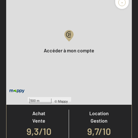
-
Parlons de vous, parlons biens
Votre compte :
Accéder à mon compte
Votre agence est notée
500 m
©
Mappy
Achat
Location
Vente
Gestion
9,3
/
10
9,7/10