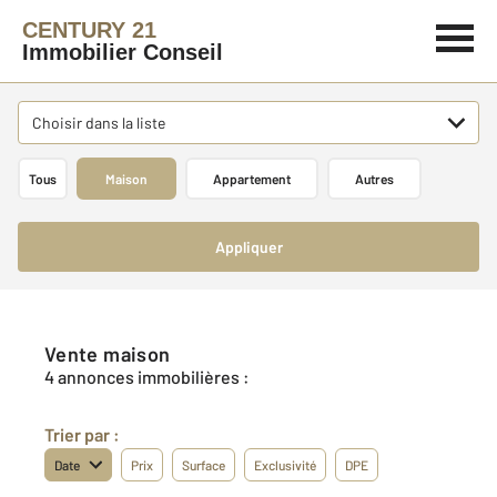
CENTURY 21
Immobilier Conseil
Choisir dans la liste
Tous
Maison
Appartement
Autres
Appliquer
Vente maison
4 annonces immobilières :
Trier par :
Date
Prix
Surface
Exclusivité
DPE