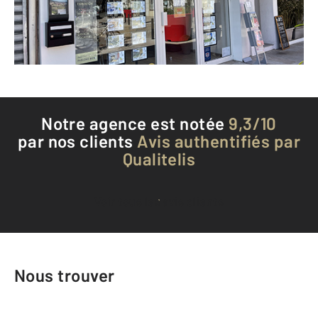
Envoyer un message
Téléphoner à l'agence
Notre agence est notée
9,3/10
par nos clients
Avis authentifiés par
Qualitelis
Voir tous les avis clients
Nous trouver