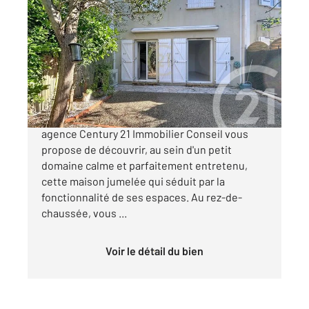
LE CANNET 06
2
89,01 m
, 4 pièces
Ref : 53956
Maison à vendre
425 000 €
LE CANNET LIMITE CANNES LA BOCCA : Votre
agence Century 21 Immobilier Conseil vous
propose de découvrir, au sein d'un petit
domaine calme et parfaitement entretenu,
cette maison jumelée qui séduit par la
fonctionnalité de ses espaces. Au rez-de-
chaussée, vous ...
Voir le détail du bien