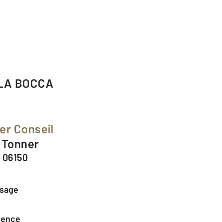
 LA BOCCA
er Conseil
s Tonner
 06150
ssage
agence