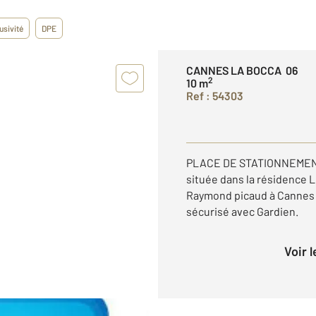
usivité
DPE
CANNES LA BOCCA 06
2
10 m
Ref : 54303
PLACE DE STATIONNEMENT 
située dans la résidence
Raymond picaud à Cannes 
sécurisé avec Gardien.
Voir 