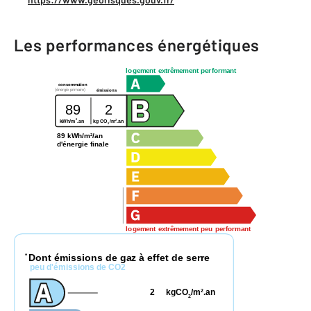
Les performances énergétiques
logement extrêmement performant
consommation
(énergie primaire)
émissions
89
2
2
2
kWh/m
.an
kg CO
/m
.an
2
89 kWh/m²/an
d'énergie finale
logement extrêmement peu performant
Dont émissions de gaz à effet de serre
*
peu d'émissions de CO2
2
kgCO
/m
.an
2
2