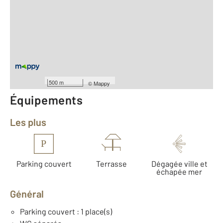
2
Surface totale : 91 m
2
Surface habitable : 91 m
Type d'appartement : T3
ème
Étage : 3
Nombre de pièces : 3
[Voir le détail]
Année construction : 2023
500 m
©
Mappy
Équipements
Les plus
P
Parking couvert
Terrasse
Dégagée ville et
échapée mer
Général
Parking couvert : 1 place(s)