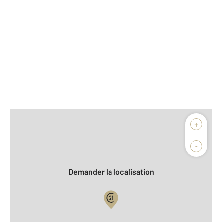
Afficher sur la carte :
+
Agence
Biens vendus
-
Demander la localisation
Vue globale