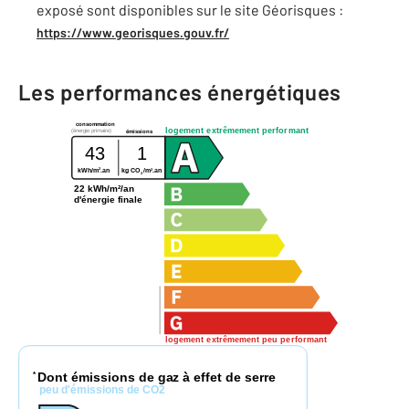
exposé sont disponibles sur le site Géorisques :
https://www.georisques.gouv.fr/
Les performances énergétiques
consommation
logement extrêmement performant
(énergie primaire)
émissions
43
1
2
2
kWh/m
.an
kg CO
/m
.an
2
22 kWh/m²/an
d'énergie finale
logement extrêmement peu performant
Dont émissions de gaz à effet de serre
*
peu d'émissions de CO2