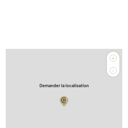
Afficher sur la carte :
+
Agence
Biens vendus
-
Demander la localisation
Vue globale
2
Surface totale : 86 m
2
Surface habitable : 86 m