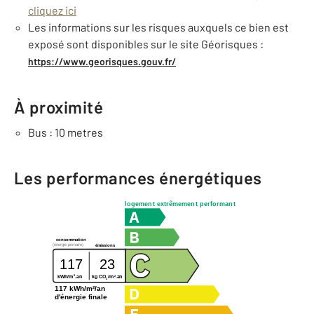
cliquez ici
Les informations sur les risques auxquels ce bien est
exposé sont disponibles sur le site Géorisques :
https://www.georisques.gouv.fr/
À proximité
Bus : 10 metres
Les performances énergétiques
logement extrêmement performant
consommation
(énergie primaire)
émissions
117
23
2
2
kg CO
/m
.an
kWh/m
.an
2
117 kWh/m²/an
d'énergie finale