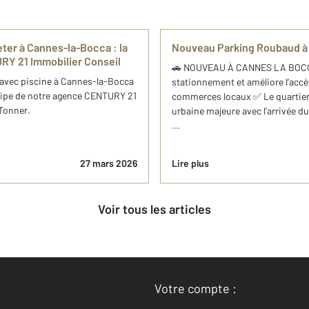
er à Cannes-la-Bocca : ​la
Nouveau Parking Roubaud à
RY 21 Immobilier Conseil
🚗 NOUVEAU À CANNES LA BOCCA 
avec piscine à Cannes-la-Bocca
stationnement et améliore l’accè
équipe de notre agence CENTURY 21
commerces locaux ✅ Le quartier
 Tonner.
urbaine majeure avec l’arrivée d
...
27 mars 2026
Lire plus
Voir tous les articles
Votre compte :