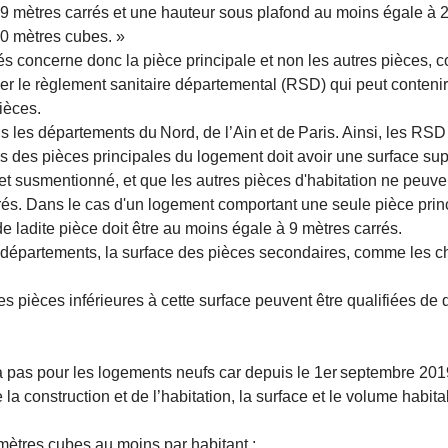
9 mètres carrés et une hauteur sous plafond au moins égale à 2
20 mètres cubes. »
és concerne donc la pièce principale et non les autres pièces,
ifier le règlement sanitaire départemental (RSD) qui peut conteni
ièces.
s les départements du
Nord
, de l’
Ain
et de
Paris
. Ainsi, les RS
s des pièces principales du logement doit avoir une surface su
et susmentionné
, et que les autres pièces d'habitation ne
peuven
rrés. Dans le cas d'un logement comportant une seule
pièce prin
de ladite pièce doit être au moins égale à
9 mètres carrés.
épartements, la surface des pièces secondaires, comme les ch
es pièces inférieures à cette surface peuvent être qualifiées de
 pas pour les logements neufs car depuis le 1
er
septembre 2019
 la construction et de l’habitation
, la surface et le volume habit
 mètres cubes au moins par habitant ;