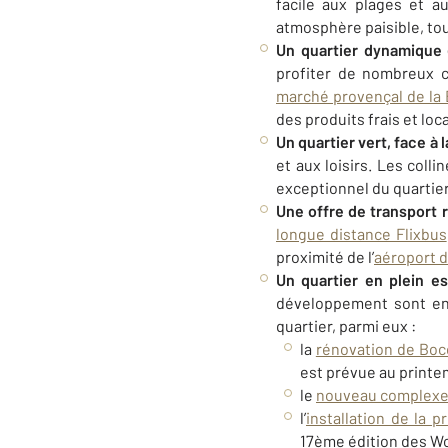
facile aux plages et a
atmosphère paisible, tou
Un quartier dynamique
profiter de nombreux 
marché provençal de la
des produits frais et loc
Un quartier vert, face à 
et aux loisirs. Les col
exceptionnel du quartie
Une offre de transport 
longue distance Flixbus
proximité de l’
aéroport 
Un quartier en plein e
développement sont en c
quartier, parmi eux :
la
rénovation de Boc
est prévue au printe
le
nouveau complexe 
l’
installation de la p
17ème
édition des Wo