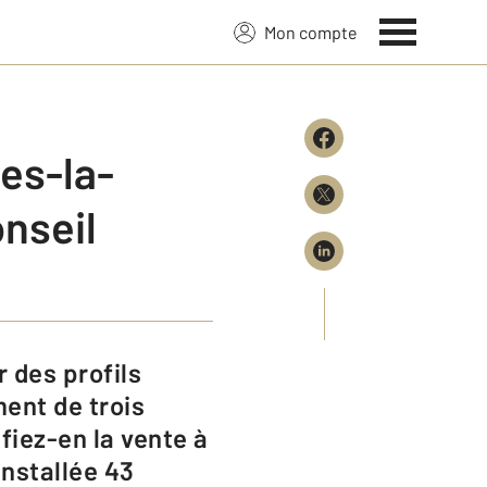
Mon compte
es-la-
nseil
ment de trois
iez-en la vente à
nstallée 43