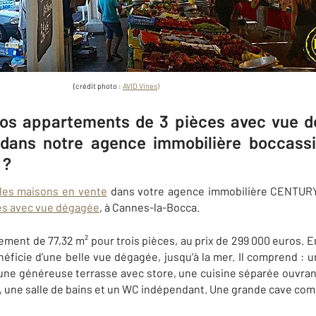
(crédit photo :
AVID Vines)
nos appartements de 3 pièces avec vue 
dans notre agence immobilière boccas
 ?
 les maisons en vente
dans votre agence immobilière CENTURY 
es avec vue dégagée
, à Cannes-la-Bocca.
ent de 77,32 m² pour trois pièces, au prix de 299 000 euros. E
éficie d’une belle vue dégagée, jusqu’à la mer. Il comprend :
u
une généreuse terrasse avec store, une cuisine séparée ouvrant
une salle de bains et un WC indépendant. Une grande cave comp