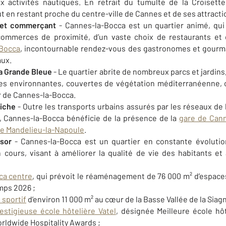
ux activités nautiques. En retrait du tumulte de la Croisett
t en restant proche du centre-ville de Cannes et de ses attracti
 et commerçant
- Cannes-la-Bocca est un quartier animé, qui
commerces de proximité, d’un vaste choix de restaurants et
 Bocca
, incontournable rendez-vous des gastronomes et gourma
aux.
la Grande Bleue
- Le quartier abrite de nombreux parcs et jardins
lines environnantes, couvertes de végétation méditerranéenne, 
r de Cannes-la-Bocca.
riche
- Outre les transports urbains assurés par les réseaux de
, Cannes-la-Bocca bénéficie de la présence de la
gare de Can
de Mandelieu-la-Napoule
.
ssor
- Cannes-la-Bocca est un quartier en constante évoluti
ours, visant à améliorer la qualité de vie des habitants et à 
ca centre
, qui prévoit le réaménagement de 76 000 m² d’espaces 
mps 2026 ;
sportif
d’environ 11 000 m² au cœur de la Basse Vallée de la Siagn
restigieuse école hôtelière Vatel
,
désignée Meilleure école hôt
rldwide Hospitality Awards
;