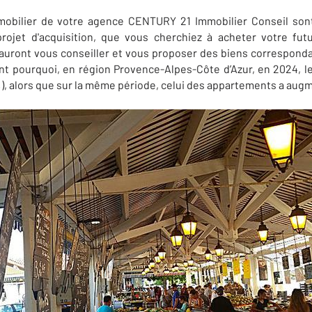
mmobilier de votre agence CENTURY 21
Immobilier Conseil
sont
ojet d'acquisition, que vous cherchiez à acheter votre fut
 sauront vous conseiller et vous proposer des biens corresponda
ont pourquoi, en région Provence-Alpes-Côte d’Azur, en 2024, l
%), alors que sur la même période, celui des appartements a augm